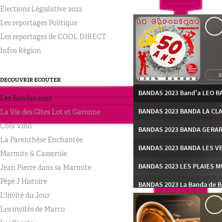
Elections Législative 2022
Les reportages Politique
Les reportages de COOL DIRECT
Infos Région
DECOUVRIR ECOUTER
Les Bandas 2022
La Vie des Gîtes Lot et Garonne
Cool Vino
La Parenthèse Enchantée
Marmite & Casserole
Jean Pierre dans sa Marmite
Pépé J Histoire
L'Invité du Jour
Les invités de Marco