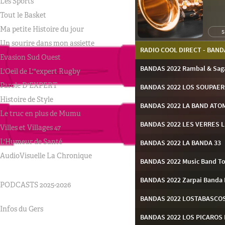
Les Sports
Tout le Basket
Ma petite Histoire du jour
Un sourire dans mon assiette
Evasion Sud Ouest
L'Oeil de L'"expert Rugby
Parole D'EXPERT
Histoire de Style
Le truc en plus de Mumu
Villes et Villages 47
L'Humeur de Santé
AudioVisuelle La Chronique
PODCASTS 2025-2026
Infos du Gers